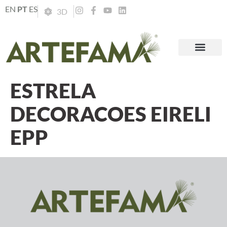
EN
PT
ES
3D
ESTRELA
DECORACOES EIRELI
EPP