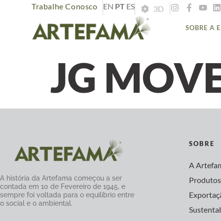
Trabalhe Conosco
EN
PT
ES
3D
SOBRE A 
JG MOVE
SOBRE
A Artefa
A história da Artefama começou a ser
Produto
contada em 10 de Fevereiro de 1945, e
Exportaç
sempre foi voltada para o equilíbrio entre
o social e o ambiental.
Sustenta