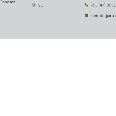
 Conosco
+55 (47) 363
3D
contato@arte