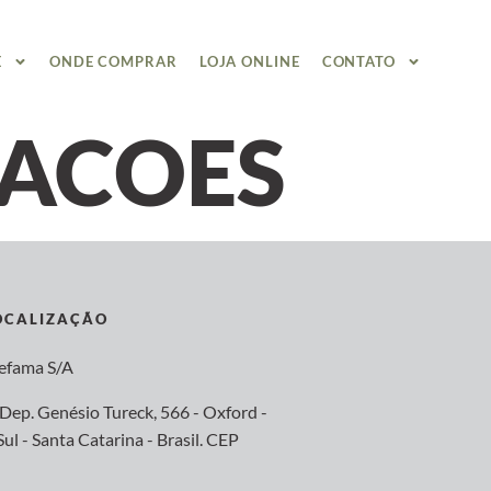
E
ONDE COMPRAR
LOJA ONLINE
CONTATO
RACOES
OCALIZAÇÃO
tefama S/A
Dep. Genésio Tureck, 566 - Oxford -
ul - Santa Catarina - Brasil. CEP