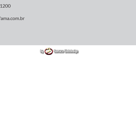
11200
fama.com.br