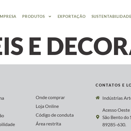
EMPRESA
PRODUTOS
EXPORTAÇÃO
SUSTENTABILIDAD
IS E DECO
CONTATOS E L
Onde comprar
ma
Indústrias Ar
Loja Online
s
Acesso Oeste 
Código de conduta
ão
São Bento do S
Área restrita
bilidade
89285-630.