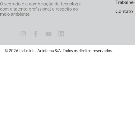
Trabalhe
O segredo é a combinação da tecnologia
com o talento profissional e respeito ao
Contato
meio ambiente.
© 2026 Indústrias Artefama S/A. Todos os direitos reservados.