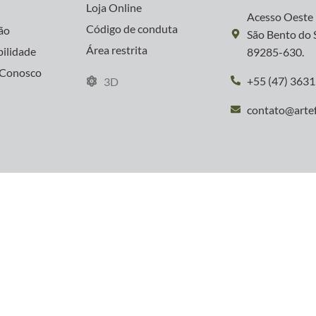
Loja Online
s
Acesso Oeste 
Código de conduta
ão
São Bento do S
Área restrita
bilidade
89285-630.
 Conosco
+55 (47) 363
3D
contato@arte