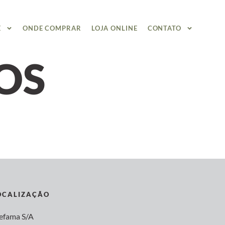
E
ONDE COMPRAR
LOJA ONLINE
CONTATO
OS
OCALIZAÇÃO
tefama S/A