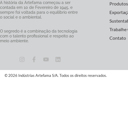
A história da Artefama começou a ser
Produto
contada em 10 de Fevereiro de 1945, e
Exportaç
sempre foi voltada para o equilíbrio entre
o social e o ambiental.
Sustenta
Trabalhe
O segredo é a combinação da tecnologia
com o talento profissional e respeito ao
Contato
meio ambiente.
© 2026 Indústrias Artefama S/A. Todos os direitos reservados.