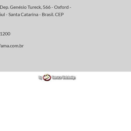
Dep. Genésio Tureck, 566 - Oxford -
ul - Santa Catarina - Brasil. CEP
11200
fama.com.br