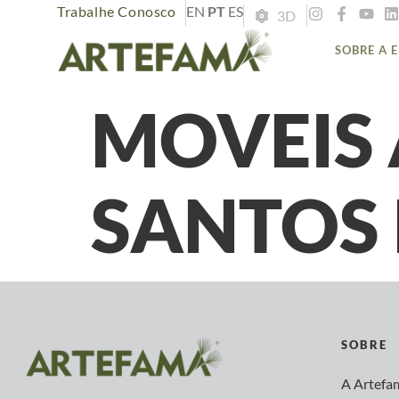
Trabalhe Conosco
EN
PT
ES
3D
SOBRE A 
MOVEIS 
SANTOS 
SOBRE
A Artefa