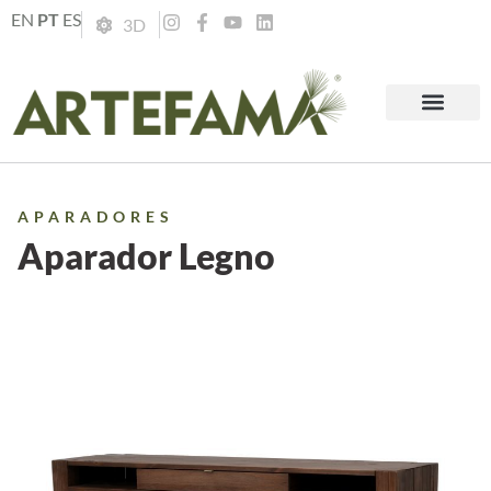
EN
PT
ES
3D
APARADORES
Aparador Legno