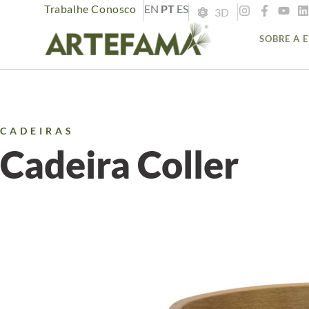
Trabalhe Conosco
EN
PT
ES
3D
SOBRE A 
CADEIRAS
Cadeira Coller