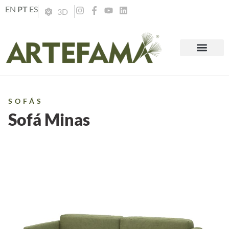
EN
PT
ES
3D
SOFÁS
Sofá Minas